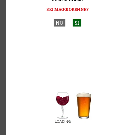
SEI MAGGIORENNE?
Populer Tags :
Birra Artiginale
Vini Naturali
Liquori
NO
SI
Home
BIRRA - Glossario
BIRRA - Cataloghi
BIRRA - Catalogo Fusti
BIRRA - Catalogo Fusti
MAPPA