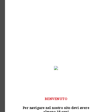
Contattaci
Chi è Drink-Expert
Supporto Clienti
Consegne e Spedizioni
AREA DOWNLOAD
VOLANTINI PROMO
BENVENUTO
0
Per navigare nel nostro sito devi avere
almeno 18 anni