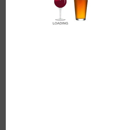
La sua forza di impresa sociale le ha permesso
inoltre di dotarsi presto, dal 1990, di una rete
commerciale strutturata e di moderni criteri di
marketing, diventando competitiva e
protagonista di alcuni primati sul mercato: è
stata la prima, ad esempio, nel 1998 ad
utilizzare una bottiglia nera satinata, premiata
un anno dopo al Vinitaly come miglior
packaging e tuttora icona dell’azienda, con il
Valdobbiadene Superiore di Cartizze DOCG, il
Valdobbiadene Prosecco Superiore DOCG Brut
e il Valdobbiadene Prosecco Superiore DOCG
Extra Dry Millesimato.
Quello di “Val d'Oca” è uno dei brand che
rispondono alla “Cantina Produttori di
Valdobbiadene” e copre un territorio che va da
Asolo a Conegliano, un’area geografica
caratterizzata dalla forte vocazione
vitivinicola.
Di fatto stiamo parlando di una delle principali
realtà enologiche a livello italiano. Grandi
numeri imponenti, che però mai prescindono da
quelli che sono i massimi livelli qualitativi.