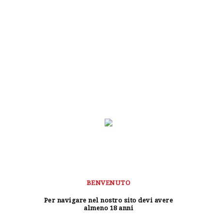
Supporto Clienti
Consegne e Spedizioni
AREA DOWNLOAD
VOLAN
BENVENUTO
Per navigare nel nostro sito devi avere
almeno 18 anni