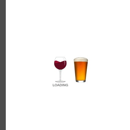
BIRRA * Caratter. Sensoriali_Alc
GUSTO_AMARO
GEOGRAFIA
NAZIONE_DK_DANIMARCA
Quantità
Aggiungi Al Carrello
Aggiungi a Compara
Aggiungi alla Lista dei Desideri